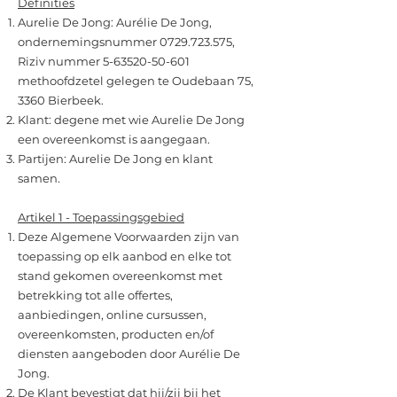
Definities
Aurelie De Jong: Aurélie De Jong,
ondernemingsnummer
0729.723.575
,
Riziv nummer
5-63520-50-601
methoofdzetel gelegen te Oudebaan 75,
3360 Bierbeek.
Klant: degene met wie Aurelie De Jong
een overeenkomst is aangegaan.
Partijen: Aurelie De Jong en klant
samen.
Artikel 1 - Toepassingsgebied
Deze Algemene Voorwaarden zijn van
toepassing op elk aanbod en elke tot
stand gekomen overeenkomst met
betrekking tot alle offertes,
aanbiedingen, online cursussen,
overeenkomsten, producten en/of
diensten aangeboden door Aurélie De
Jong.
De Klant bevestigt dat hij/zij bij het