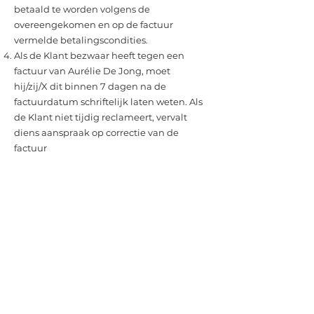
betaald te worden volgens de
overeengekomen en op de factuur
vermelde betalingscondities.
Als de Klant bezwaar heeft tegen een
factuur van Aurélie De Jong, moet
hij/zij/X dit binnen 7 dagen na de
factuurdatum schriftelijk laten weten. Als
de Klant niet tijdig reclameert, vervalt
diens aanspraak op correctie van de
factuur
Bij niet betaling of laattijdige betaling
en na herhaald verzoek kunnen de
gegevens van de Klant doorgegeven
worden aan een incassobureau. Die zal
dan een schadevergoeding verschuldigd
bovenop de hoofdsom.
Artikel 8 - Herroepingsrecht
Aurélie De Jong voorziet in de
toepassing van het wettelijk voorziene