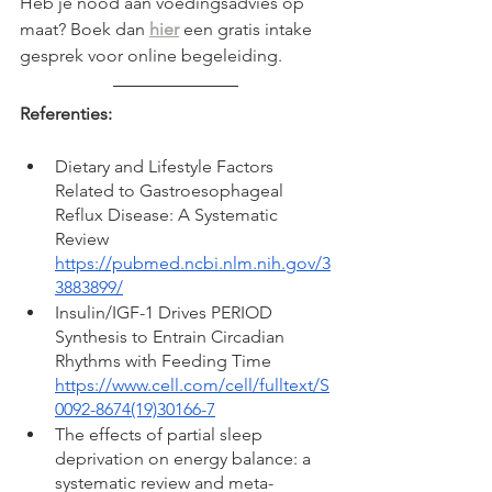
Heb je nood aan voedingsadvies op 
maat? Boek dan 
hier
 een gratis intake 
gesprek voor online begeleiding.
Referenties:
Dietary and Lifestyle Factors 
Related to Gastroesophageal 
Reflux Disease: A Systematic 
Review 
https://pubmed.ncbi.nlm.nih.gov/3
3883899/
Insulin/IGF-1 Drives PERIOD 
Synthesis to Entrain Circadian 
Rhythms with Feeding Time 
https://www.cell.com/cell/fulltext/S
0092-8674(19)30166-7
The effects of partial sleep 
deprivation on energy balance: a 
systematic review and meta-