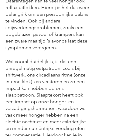
Daarentegen kan te veel honger ook 
reflux uitlokken. Hierbij is het dus weer 
belangrijk om een persoonlijke balans 
te vinden. Ook bij andere 
spijsverteringsproblemen, zoals een 
opgeblazen gevoel of krampen, kan 
een zware maaltijd ‘s avonds laat deze 
symptomen verergeren.
Wat vooral duidelijk is, is dat een 
onregelmatig eetpatroon, zoals bij 
shiftwerk, ons circadiaans ritme (onze 
interne klok) kan verstoren en zo een 
impact kan hebben op ons 
slaappatroon. Slaaptekort heeft ook 
een impact op onze honger- en 
verzadigingshormonen, waardoor we 
vaak meer honger hebben na een 
slechte nachtrust en meer calorierijke 
en minder nutriëntrijke voeding eten 
ter compensatie. Hierdoor kan je in 