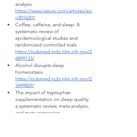
analysis 
https://www.nature.com/articles/ejc
n2016201
Coffee, caffeine, and sleep: A 
systematic review of 
epidemiological studies and 
randomized controlled trials 
https://pubmed.ncbi.nlm.nih.gov/2
6899133/
Alcohol disrupts sleep 
homeostasis 
https://pubmed.ncbi.nlm.nih.gov/2
5499829/
The impact of tryptophan 
supplementation on sleep quality: 
a systematic review, meta-analysis, 
and meta-regression 
https://pubmed.ncbi.nlm.nih.gov/3
3942088/
The Effects of Milk and Dairy 