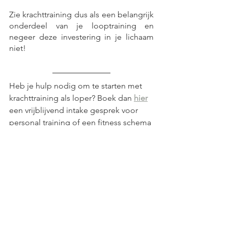
Zie krachttraining dus als een belangrijk 
onderdeel van je looptraining en 
negeer deze investering in je lichaam 
niet!
Heb je hulp nodig om te starten met 
krachttraining als loper? Boek dan 
hier
een vrijblijvend intake gesprek voor 
personal training of een fitness schema 
op maat.
Fitness
Krachttraining
Personal Training
Lopen
Sport