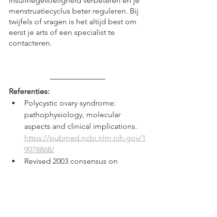
insulinegevoeligheid verbeteren en je 
menstruatiecyclus beter reguleren. Bij 
twijfels of vragen is het altijd best om 
eerst je arts of een specialist te 
contacteren.
Referenties:
Polycystic ovary syndrome: 
pathophysiology, molecular 
aspects and clinical implications. 
https://pubmed.ncbi.nlm.nih.gov/1
9078868/
Revised 2003 consensus on 
diagnostic criteria and long-term 
health risks related to polycystic 
ovary syndrome (PCOS). 
https://pubmed.ncbi.nlm.nih.gov/1