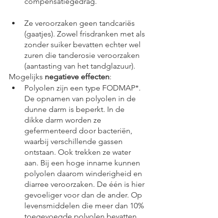
compensatiegedrag.
Ze veroorzaken geen tandcariës 
(gaatjes). Zowel frisdranken met als 
zonder suiker bevatten echter wel 
zuren die tanderosie veroorzaken 
(aantasting van het tandglazuur).
Mogelijks 
negatieve effecten
:
Polyolen zijn een type FODMAP*. 
De opnamen van polyolen in de 
dunne darm is beperkt. In de 
dikke darm worden ze 
gefermenteerd door bacteriën, 
waarbij verschillende gassen 
ontstaan. Ook trekken ze water 
aan. Bij een hoge inname kunnen 
polyolen daarom winderigheid en 
diarree veroorzaken. De één is hier 
gevoeliger voor dan de ander. Op 
levensmiddelen die meer dan 10% 
toegevoegde polyolen bevatten 