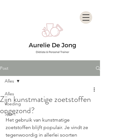
Post
Alles
Alles
Zijn kunstmatige zoetstoffen
Voeding
ongezond?
Sport
Het gebruik van kunstmatige 
zoetstoffen blijft populair. Je vindt ze 
tegenwoordig in allerlei soorten 