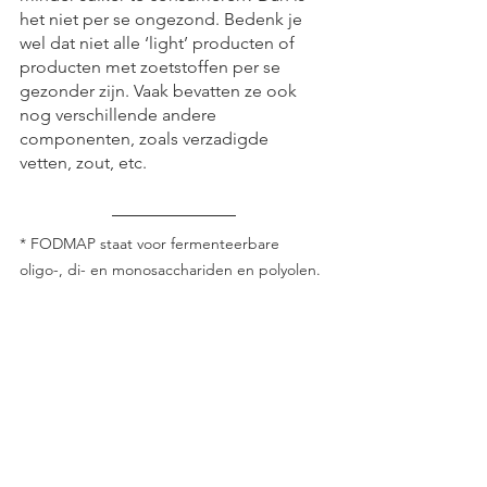
het niet per se ongezond. Bedenk je 
wel dat niet alle ‘light’ producten of 
producten met zoetstoffen per se 
gezonder zijn. Vaak bevatten ze ook 
nog verschillende andere 
componenten, zoals verzadigde 
vetten, zout, etc.
* FODMAP staat voor fermenteerbare 
oligo-, di- en monosacchariden en polyolen. 
Dit zijn bepaalde koolhydraten en vezels die 
in verschillende voedingsstoffen voorkomen 
en niet volledig opgenomen worden in de 
dunne darm. Ze worden verder 
gefermenteerd in de dikke darm door onze 
darmbacteriën, wat bij mensen met 
prikkelbare darmsyndroom kan leiden tot 
darmklachten.