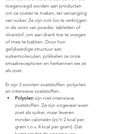
toegevoegd worden aan producten 
om ze zoeter te maken, ter vervanging 
van suiker. Ze zijn ook los te verkrijgen 
in de vorm van poeder, tabletten of 
vloeistof, om aan drank toe te voegen 
of mee te bakken. Door hun 
gelijkaardige structuur aan 
suikermoleculen, prikkelen ze onze 
smaakreceptoren en herkennen we ze 
als zoet.
Er zijn 2 soorten zoetstoffen: polyolen 
en intensieve zoetstoffen. 
Polyolen
 zijn niet-intensieve 
zoetstoffen. Ze zijn ongeveer even 
zoet als suiker, maar leveren 
minder calorieën (zo’n 2 kcal per 
gram t.o.v. 4 kcal per gram). Dat 
komt omdat de opname van 